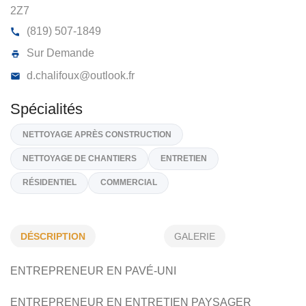
ENTREPRISES D CHALIFOUX
1210, Chem. Mon Nor, Sainte-Agathe-Des-Monts
J8
2Z7
(819) 507-1849
Sur Demande
d.chalifoux@outlook.fr
Spécialités
DÉSCRIPTION
GALERIE
NETTOYAGE APRÈS CONSTRUCTION
ENTREPRENEUR EN PAVÉ-UNI
NETTOYAGE DE CHANTIERS
ENTRETIEN
ENTREPRENEUR EN ENTRETIEN PAYSAGER
RÉSIDENTIEL
COMMERCIAL