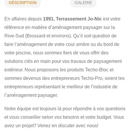
AMÉNAGEMENT PAYSAGER
MURET DE SOUTÈNEMENT
DÉSCRIPTION
GALERIE
PATIO ET COUR ARRIÈRE
MARCHE EN PAVÉ
En affaires depuis
1991,
Terrassement Jo-Nic
est votre
POSE DE GAZON
TERRASSEMENT
PAVÉ UNI
référence en matière d’aménagement paysager sur la
MURET
RÉSIDENTIEL
Rive-Sud (Brossard et environs). Qu’il soit question de
faire l’aménagement de votre cour arrière ou du bord de
votre piscine, nous sommes fiers de vous offrir des
solutions clés en main pour vos travaux de paysagement
extérieur. Nous proposons les produits Techo-Bloc et
sommes devenus des entrepreneurs Techo-Pro, soient les
entrepreneurs représentant le meilleur de l’industrie de
l’aménagement paysager.
Notre équipe est toujours là pour répondre à vos questions
et vous conseiller selon vos besoins et votre budget. Vous
avez un projet? Venez en discuter avec nous!