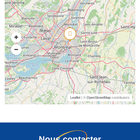
Leaflet
| ©
OpenStreetMap
contributors
Nous contacter