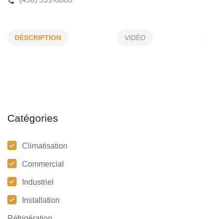
ENVIROCLIMAT INC
DÉSCRIPTION
VIDÉO
498, Cowie, # 6, Granby, (Qc)
J2G 3W5
(450) 531-8880
Catégories
Climatisation
Commercial
Industriel
Installation
Réfrigération