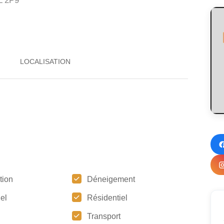
 2P9
tion
Déneigement
iel
Résidentiel
Transport