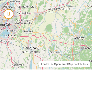
Leaflet
| ©
OpenStreetMap
contributors