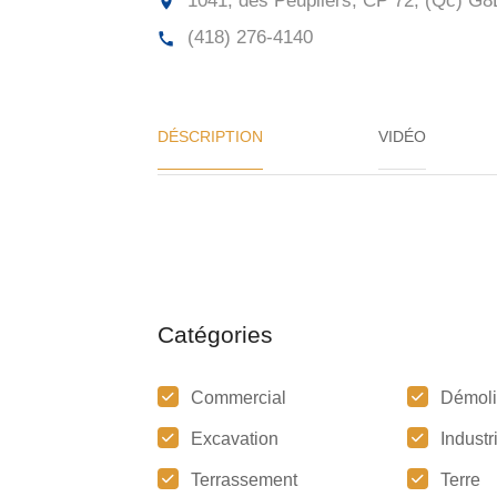
1041, des Peupliers, CP 72, (Qc)
G8L
(418) 276-4140
DÉSCRIPTION
VIDÉO
Catégories
Commercial
Démoli
Excavation
Industr
Terrassement
Terre