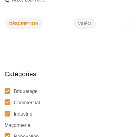
FIXEBRIQUE INC
DÉSCRIPTION
VIDÉO
4957, Lionel-Groulx , # 227, (Qc)
G3A 0M7
(418) 208-7698
Catégories
Briquetage
Commercial
Industriel
Maçonnerie
Rénovation