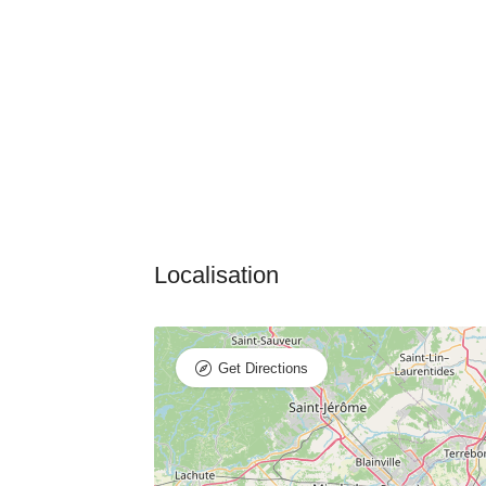
Get Directions