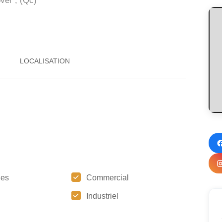
ver , (Qc)
ges
Commercial
Industriel