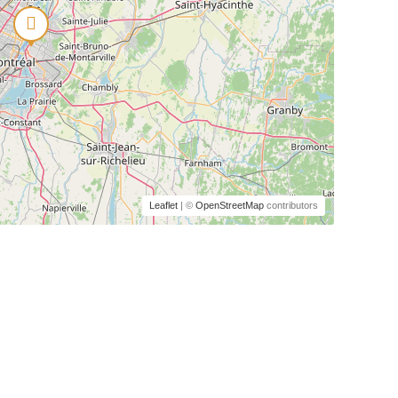
Leaflet
| ©
OpenStreetMap
contributors