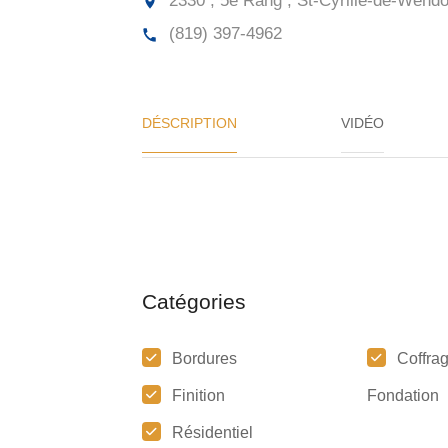
2330 , 5e Rang , St-Cyrille-de-Wendo
(819) 397-4962
DÉSCRIPTION
VIDÉO
Catégories
Bordures
Coffra
Finition
Fondation
Résidentiel