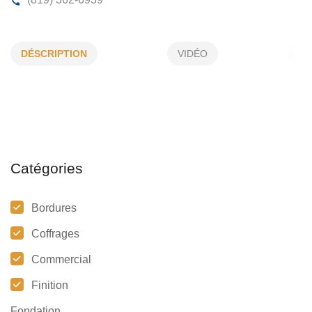
FONDATIONS PROVINCIALES INC
DÉSCRIPTION
VIDÉO
385 , Rang 9 Ouest , Plessisville , (Qc) G6L 2Y2
(819) 362-6939
Catégories
Bordures
Coffrages
Commercial
Finition
Fondation