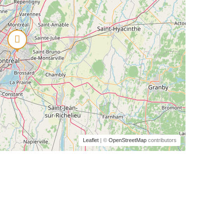
Leaflet
| ©
OpenStreetMap
contributors