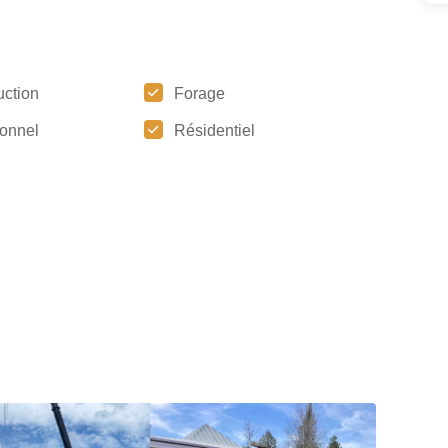
uction
Forage
tionnel
Résidentiel