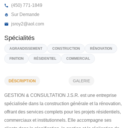
GESTION & CONSULTATION J.S.R.
717, Rue Lajoie, Acton Vale
J0H 1A0
(450) 771-1849
Sur Demande
jsroy2@aol.com
DÉSCRIPTION
GALERIE
Spécialités
GESTION & CONSULTATION J.S.R. est une entreprise
AGRANDISSEMENT
CONSTRUCTION
RÉNOVATION
spécialisée dans la construction générale et la rénovation,
FINITION
RÉSIDENTIEL
COMMERCIAL
offrant des services complets pour les projets résidentiels,
commerciaux et institutionnels. Elle accompagne ses