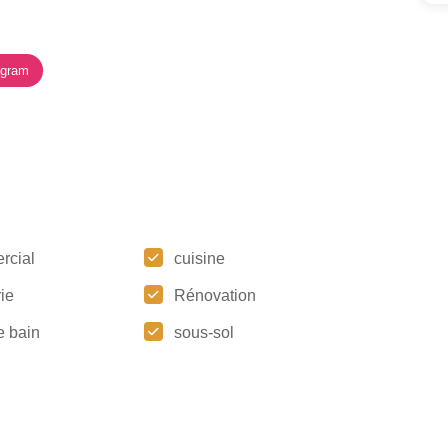
agram
rcial
cuisine
ie
Rénovation
e bain
sous-sol