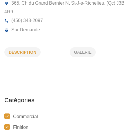
GOUTTIÈRES ET REVÊTEMENT
RICHELIEIU
365, Ch du Grand Bernier N, St-J-s-Richelieu, (Qc)
J
DÉSCRIPTION
GALERIE
4R9
(450) 348-2097
Sur Demande
Catégories
Commercial
Finition