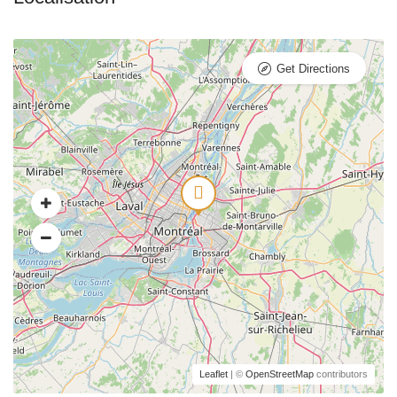
Get Directions
Leaflet
| ©
OpenStreetMap
contributors