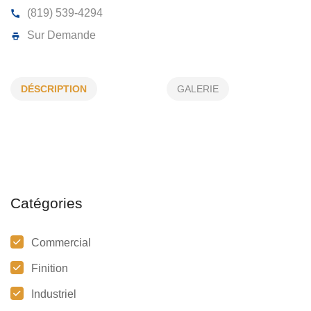
GOUTTIÈRES PIERRE DÉZIEL INC
DÉSCRIPTION
GALERIE
4702, 36e Avenue, Shawinigan, (QC)
G9N 8P5
(819) 539-4294
Sur Demande
Catégories
Commercial
Finition
Industriel