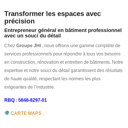
CONSTRUCTION ET GESTION DE PROJETS
Transformer les espaces avec
CONSULTATION ET DIAGNOSTIC
DÉCAPAGE AU LASER
précision
INSTITUTIONNEL
MUNICIPAL
Entrepreneur général en bâtiment professionnel
avec un souci du détail
Chez
Groupe JHI
, nous offrons une gamme complète de
services professionnels pour répondre à tous vos besoins
en construction, rénovation et entretien de bâtiments. Notre
expertise et notre souci du détail garantissent des résultats
de haute qualité, respectant les normes les plus
exigeantes de l’industrie.
RBQ : 5848-8297-01
CARTE MAPS .