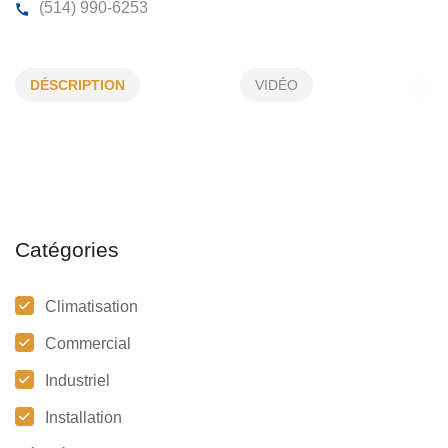
GVAC INC
DÉSCRIPTION
VIDÉO
662 A, Poitras, L'Épiphanie, (Qc)
J5X 4K3
(514) 990-6253
Catégories
Climatisation
Commercial
Industriel
Installation