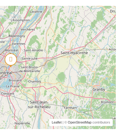
Leaflet
| ©
OpenStreetMap
contributors