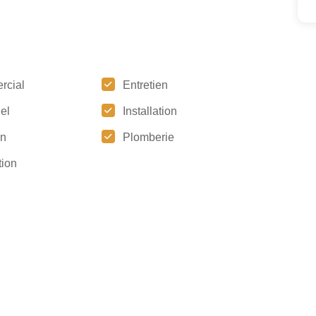
rcial
Entretien
iel
Installation
on
Plomberie
tion