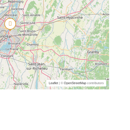
Leaflet
| ©
OpenStreetMap
contributors