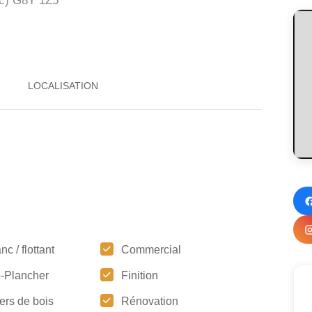
c)
G8Y 1Z5
nc / flottant
Commercial
-Plancher
Finition
ers de bois
Rénovation