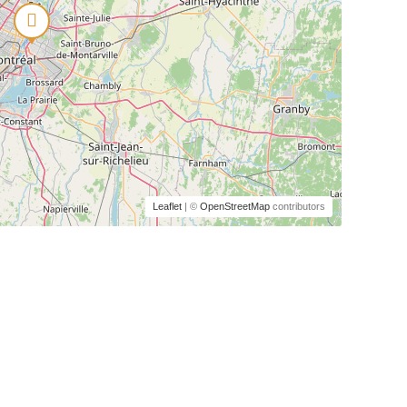
Leaflet
| ©
OpenStreetMap
contributors