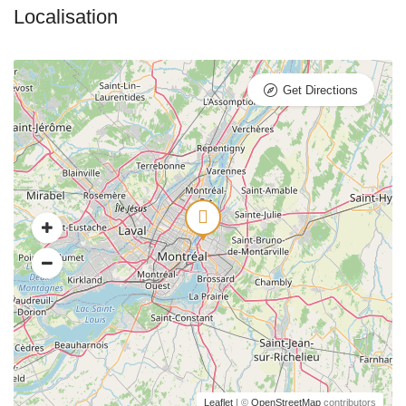
Get Directions
Leaflet
| ©
OpenStreetMap
contributors