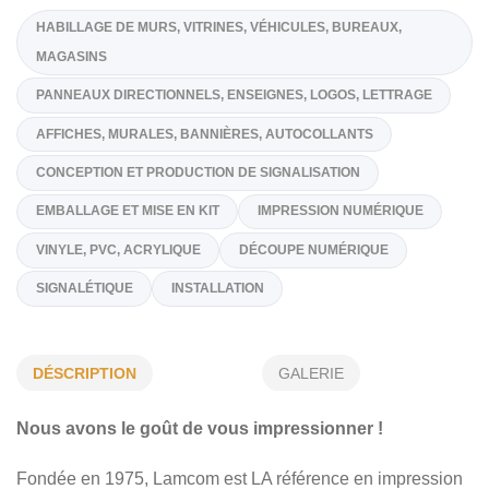
( 514) 265-1928
Sur Demande
info@lamcom.ca
https://www.lamcom.ca/
Spécialités
HABILLAGE DE MURS, VITRINES, VÉHICULES, BUREAUX,
MAGASINS
PANNEAUX DIRECTIONNELS, ENSEIGNES, LOGOS, LETTRAGE
AFFICHES, MURALES, BANNIÈRES, AUTOCOLLANTS
DÉSCRIPTION
GALERIE
CONCEPTION ET PRODUCTION DE SIGNALISATION
Nous avons le goût de vous impressionner !
EMBALLAGE ET MISE EN KIT
IMPRESSION NUMÉRIQUE
Fondée en 1975, Lamcom est LA référence en impression
VINYLE, PVC, ACRYLIQUE
DÉCOUPE NUMÉRIQUE