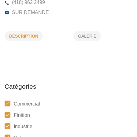
LECLERC PELLETIER INC
DÉSCRIPTION
GALERIE
2475, AV PERREAULT, SEPT-ÎLES, (QC)
G4R 1K6
(418) 962 2499
SUR DEMANDE
Catégories
Commercial
Finition
Industriel