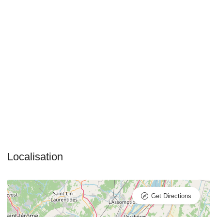
Get Directions