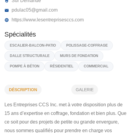
LES ENTREPRISES C.C.S. INC
100, Rang St-Joseph N, Saint-Côme-Linière
G0M 1J
(418) 230-8431
Sur Demande
pdulac05@gmail.com
https://www.lesentreprisesccs.com
Spécialités
DÉSCRIPTION
GALERIE
ESCALIER-BALCON-PATIO
POLISSAGE-COFFRAGE
Les Entreprises CCS Inc. met à votre disposition plus de
DALLE STRUCTURALE
MURS DE FONDATION
15 ans d’expertise en coffrage, fondation et bien plus. Que
POMPE À BÉTON
RÉSIDENTIEL
COMMERCIAL
ce soit pour des projets de petite ou grande envergure,
nous sommes qualifiés pour prendre en charge vos