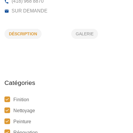
LES ENTREPRISES CATTO ET FILS I
DÉSCRIPTION
GALERIE
3520, AV PERREAULT, SEPT-ÎLES, (QC)
G4R 1K8
(418) 968 8870
SUR DEMANDE
Catégories
Finition
Nettoyage
Peinture
Rénovation