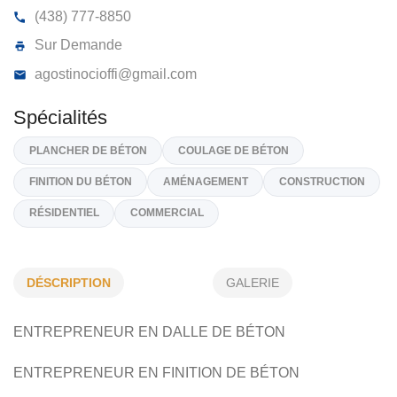
LES ENTREPRISES CIOFFI INC
795, Boulevard De Terrebonne, Terrebonne
J6W 2H
(438) 777-8850
Sur Demande
agostinocioffi@gmail.com
Spécialités
DÉSCRIPTION
GALERIE
PLANCHER DE BÉTON
COULAGE DE BÉTON
ENTREPRENEUR EN DALLE DE BÉTON
FINITION DU BÉTON
AMÉNAGEMENT
CONSTRUCTION
RÉSIDENTIEL
COMMERCIAL
ENTREPRENEUR EN FINITION DE BÉTON