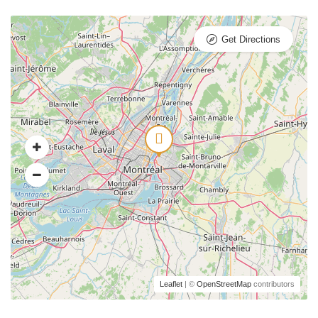
Get Directions
Leaflet
| ©
OpenStreetMap
contributors