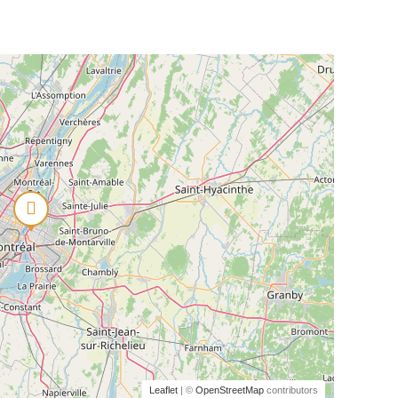
Leaflet
| ©
OpenStreetMap
contributors