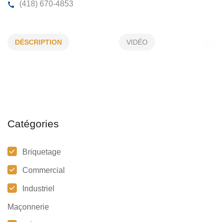
MAÇONNERIE ANDRÉ PAGEAU INC
DÉSCRIPTION
VIDÉO
1030 , Édison , Québec ,(Qc)
G3K 1T1
(418) 670-4853
Catégories
Briquetage
Commercial
Industriel
Maçonnerie