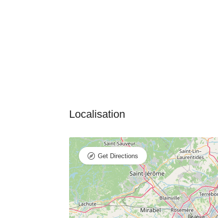
Get Directions