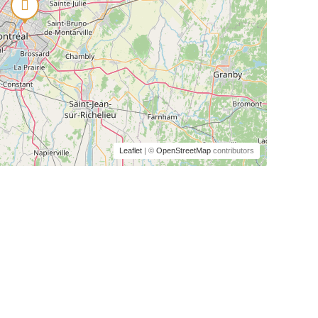
Leaflet
| ©
OpenStreetMap
contributors