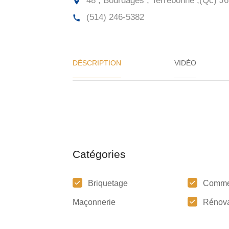
48 , Bourdages , Terrebonne ,(Qc)
J6
(514) 246-5382
DÉSCRIPTION
VIDÉO
Catégories
Briquetage
Comme
Maçonnerie
Rénova