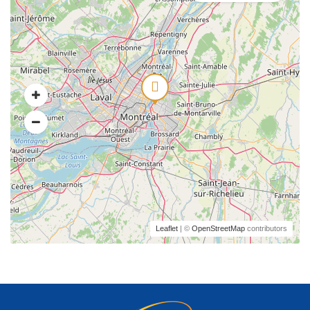
Leaflet
| ©
OpenStreetMap
contributors