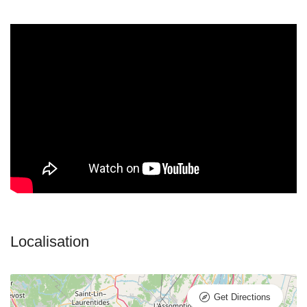
Get Directions