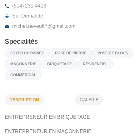
MAÇONNERIE LANAUDIÈRE INC
354, Rg St-Charles, St-Roch-De-L'Achigan
J0K 3H0
(514) 231-4413
Sur Demande
michel.neveu67@gmail.com
Spécialités
DÉSCRIPTION
GALERIE
FOYER CHEMINÉE
POSE DE PIERRE
POSE DE BLOCS
ENTREPRENEUR EN BRIQUETAGE
MAÇONNERIE
BRIQUETAGE
RÉSIDENTIEL
COMMERCIAL
​ENTREPRENEUR EN MAÇONNERIE