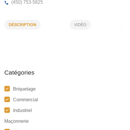
MAÇONNERIE LJL
DÉSCRIPTION
VIDÉO
331, Dalbec , St-Paul , (Qc)
J0K 3E0
(450) 753-5825
Catégories
Briquetage
Commercial
Industriel
Maçonnerie