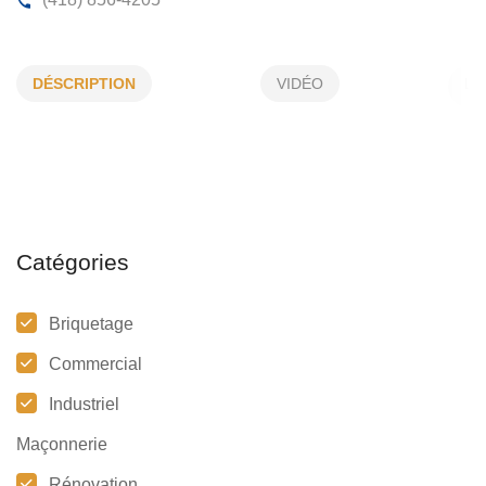
MAÇONNERIE MM
DÉSCRIPTION
VIDÉO
101, 12e Avenue , La Pocatière , (Qc)
G0R 1Z0
(418) 856-4205
Catégories
Briquetage
Commercial
Industriel
Maçonnerie
Rénovation