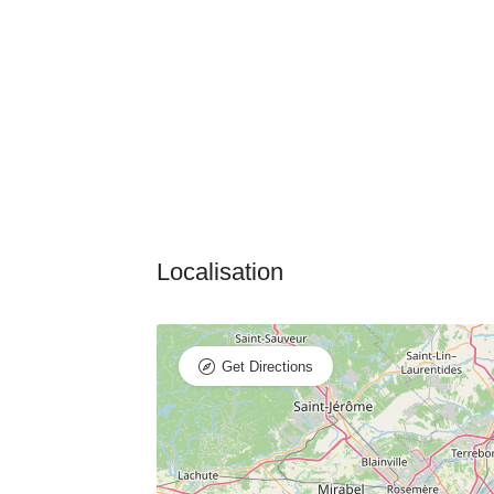
Get Directions