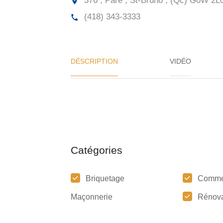
376 , Paré , St-Bruno , (Qc)
G0W 2L
(418) 343-3333
DÉSCRIPTION
VIDÉO
Catégories
Briquetage
Comme
Maçonnerie
Rénova