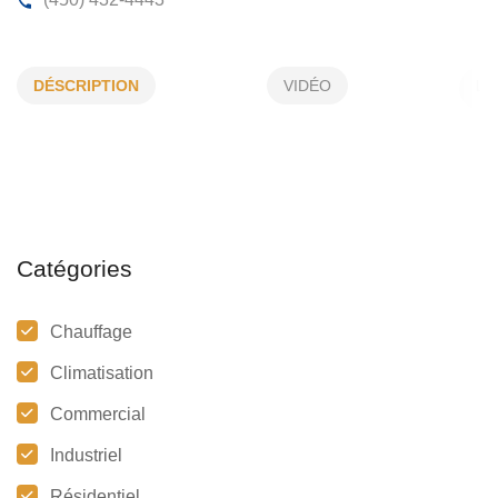
MR CLIMATISATION CHAUFFAGE INC
DÉSCRIPTION
VIDÉO
610, Boul Saint-Antoine, Laval, (Qc)
J7Z 3B9
(450) 432-4443
Catégories
Chauffage
Climatisation
Commercial
Industriel
Résidentiel