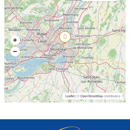
Leaflet
| ©
OpenStreetMap
contributors