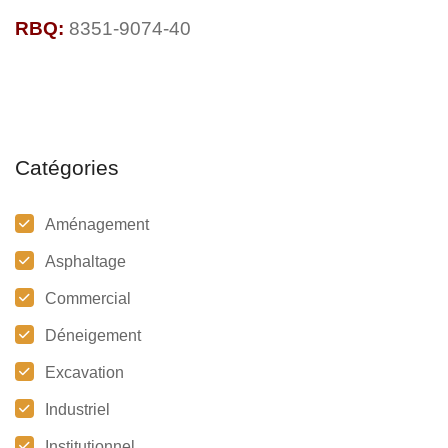
AMÉNAGEMENT PAYSAGER
DÉNEIGEMENT
RBQ:
8351-9074-40
ASPHALTAGE
EXCAVATION
PAVAGE
RÉSIDENTIEL
COMMERCIAL
Catégories
Aménagement
Asphaltage
Commercial
Déneigement
Excavation
Industriel
Institutionnel