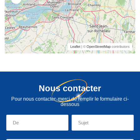
Leaflet
| ©
OpenStreetMap
contributors
Nous contacter
Pour nous contacter, merci de remplir le formulaire ci-
dessous