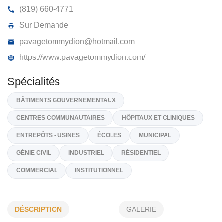
PAVAGE TOMMY DION INC
4, Chemin Du Lac-Kar-Ha-Kon, Kiamika
J0W 1G0
(819) 660-4771
Sur Demande
pavagetommydion@hotmail.com
https://www.pavagetommydion.com/
Spécialités
BÂTIMENTS GOUVERNEMENTAUX
CENTRES COMMUNAUTAIRES
HÔPITAUX ET CLINIQUES
DÉSCRIPTION
GALERIE