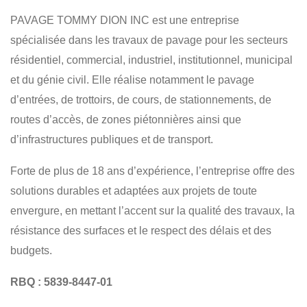
ENTREPÔTS - USINES
ÉCOLES
MUNICIPAL
PAVAGE TOMMY DION INC est une entreprise
GÉNIE CIVIL
INDUSTRIEL
RÉSIDENTIEL
spécialisée dans les travaux de pavage pour les secteurs
COMMERCIAL
INSTITUTIONNEL
résidentiel, commercial, industriel, institutionnel, municipal
et du génie civil. Elle réalise notamment le pavage
d’entrées, de trottoirs, de cours, de stationnements, de
routes d’accès, de zones piétonnières ainsi que
d’infrastructures publiques et de transport.
Forte de plus de 18 ans d’expérience, l’entreprise offre des
solutions durables et adaptées aux projets de toute
envergure, en mettant l’accent sur la qualité des travaux, la
résistance des surfaces et le respect des délais et des
budgets.
RBQ : 5839-8447-01