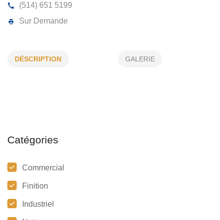
PEINTURE CLAUDE MORIN INC
DÉSCRIPTION
GALERIE
554, Rue Frontenac, Longueuil, (Qc)
J4J 2E7
(514) 651 5199
Sur Demande
Catégories
Commercial
Finition
Industriel