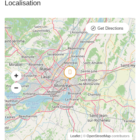
Get Directions
Leaflet
| ©
OpenStreetMap
contributors