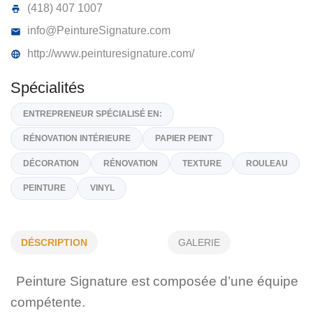
PEINTURE SIGNATURE
1425, Vaillancourt , Québec,
G3E 1A9
418) 990 3956
(418) 407 1007
info@PeintureSignature.com
http://www.peinturesignature.com/
Spécialités
ENTREPRENEUR SPÉCIALISÉ EN:
DÉSCRIPTION
GALERIE
RÉNOVATION INTÉRIEURE
PAPIER PEINT
Peinture Signature est composée d’une équipe
DÉCORATION
RÉNOVATION
TEXTURE
ROULEAU
compétente.