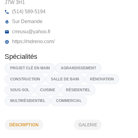
M.D. RÉNOVATIONS GÉNÉRALES INC
35, Rue De La Rivelaine, Notre-Dame-De-l'Île-Perro
J7W 3H1
(514) 589-5194
Sur Demande
cmrusu@yahoo.fr
https://mdreno.com/
Spécialités
PROJET CLÉ EN MAIN
AGRANDISSEMENT
DÉSCRIPTION
GALERIE
CONSTRUCTION
SALLE DE BAIN
RÉNOVATION