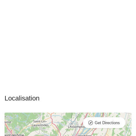
Get Directions