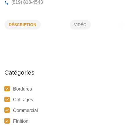
PLÂTRAGE JR INC
DÉSCRIPTION
VIDÉO
2180 , du Faubourg , Drummondville , (Qc)
J2B 0K7
(819) 818-4548
Catégories
Bordures
Coffrages
Commercial
Finition