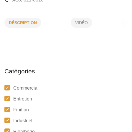
PLOMBERIE CHARLES RICHARD INC
DÉSCRIPTION
VIDÉO
274, Jean XXIII, Québec, (Qc)
G1C 5Z8
(418) 821-0810
Catégories
Commercial
Entretien
Finition
Industriel
Plomberie