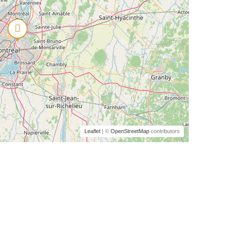
Leaflet
| ©
OpenStreetMap
contributors