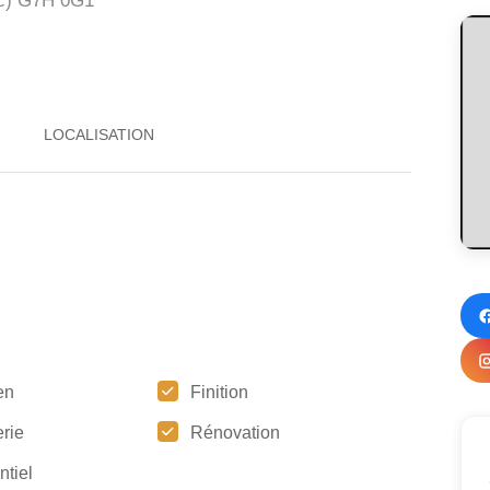
c)
G7H 0G1
en
Finition
rie
Rénovation
ntiel