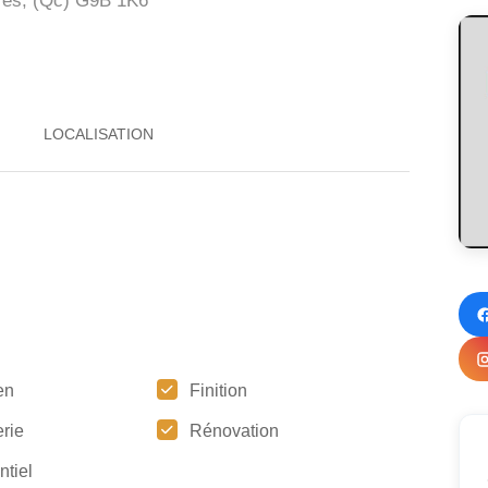
res, (Qc)
G9B 1K6
en
Finition
rie
Rénovation
ntiel