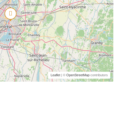
Leaflet
| ©
OpenStreetMap
contributors