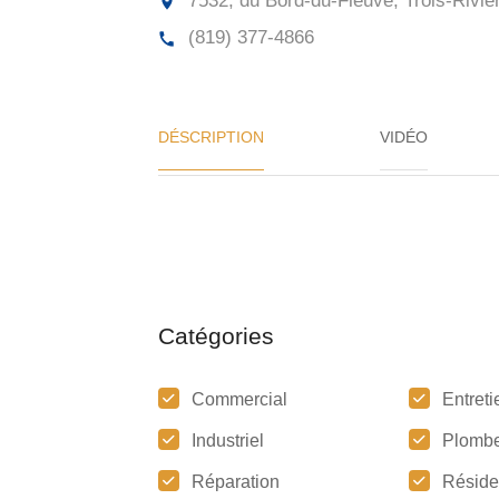
7532, du Bord-du-Fleuve, Trois-Riviè
(819) 377-4866
DÉSCRIPTION
VIDÉO
Catégories
Commercial
Entreti
Industriel
Plombe
Réparation
Réside