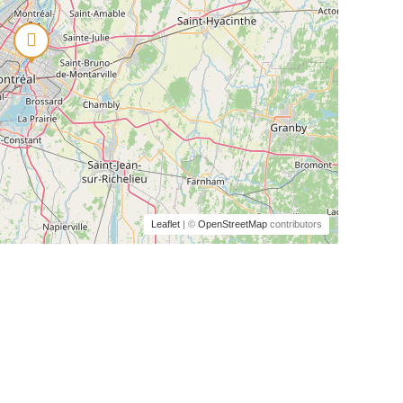
Leaflet
| ©
OpenStreetMap
contributors