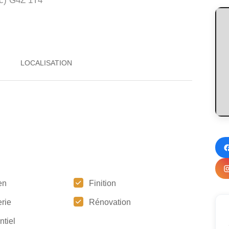
c)
G4Z 1T4
en
Finition
rie
Rénovation
ntiel