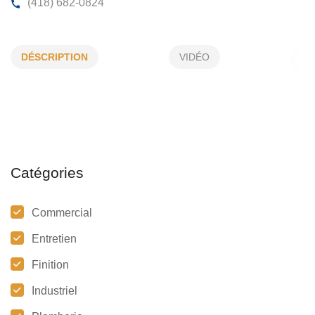
PLOMBERIE PIERRE BIZIER ENR
DÉSCRIPTION
VIDÉO
1439, Ch Ste-Foy, Québec, (Qc)
G1S 2N7
(418) 682-0824
Catégories
Commercial
Entretien
Finition
Industriel