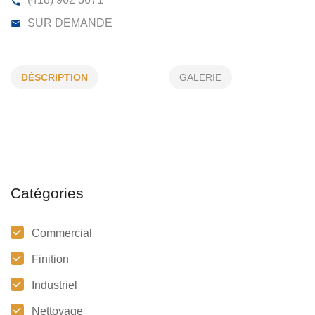
PRO FLEX DTE NORD INC
DÉSCRIPTION
GALERIE
2475, AV PERREAULT, SEPT-ÎLES, (QC)
G4R 1K6
(418) 962 3671
SUR DEMANDE
Catégories
Commercial
Finition
Industriel
Nettoyage