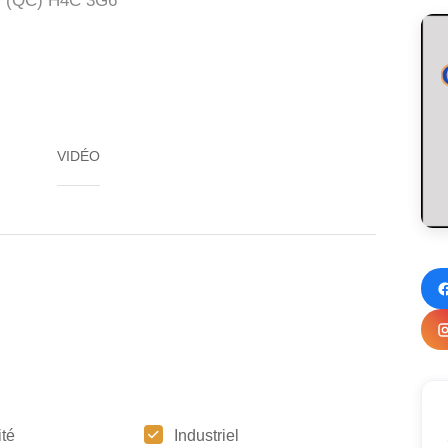
 (QC)
H4C 3G6
VIDÉO
ité
Industriel