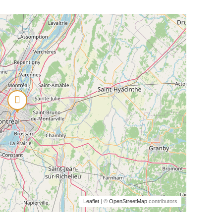
Leaflet
| ©
OpenStreetMap
contributors