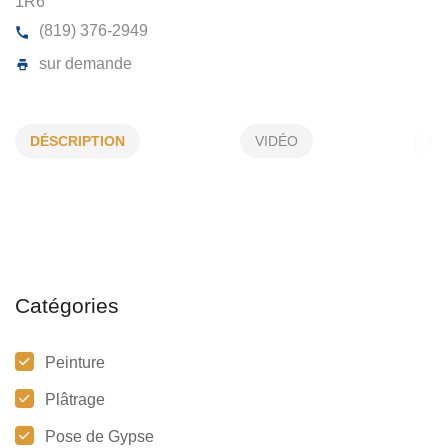
RAYMOND DONALD
3995, Chanoine-Moreau, # 4, Trois-Rivières, (QC)
G
DÉSCRIPTION
VIDÉO
1R6
(819) 376-2949
sur demande
Catégories
Peinture
Plâtrage
Pose de Gypse