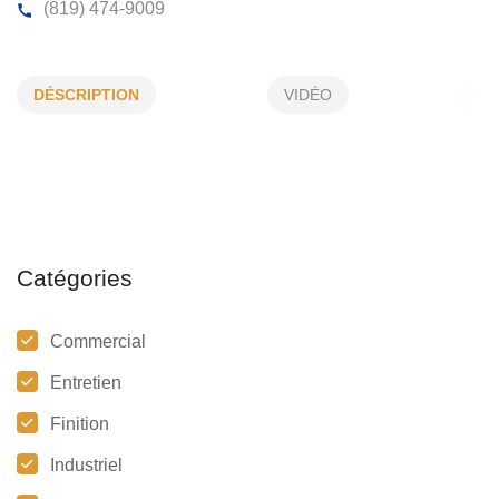
SD ÉNERGIE INC
DÉSCRIPTION
VIDÉO
2400, Power, Drummondville, (Qc)
J2C 7Z4
(819) 474-9009
Catégories
Commercial
Entretien
Finition
Industriel